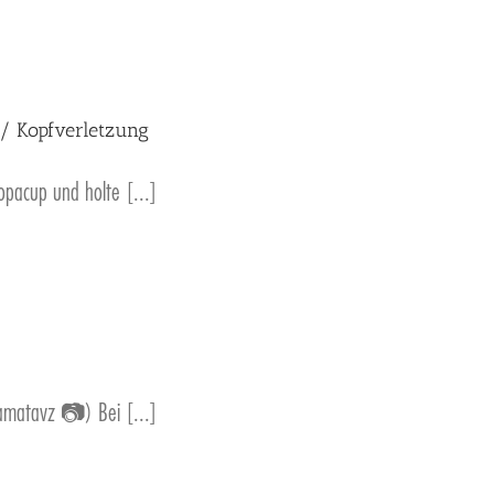
/ Kopfverletzung
opacup und holte [...]
atavz 📷) Bei [...]