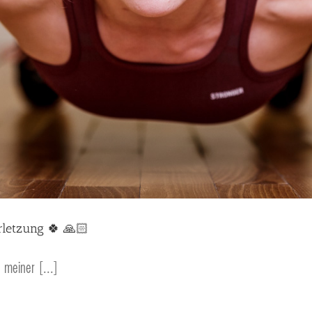
rletzung 🍀 🙏🏻
 meiner [...]