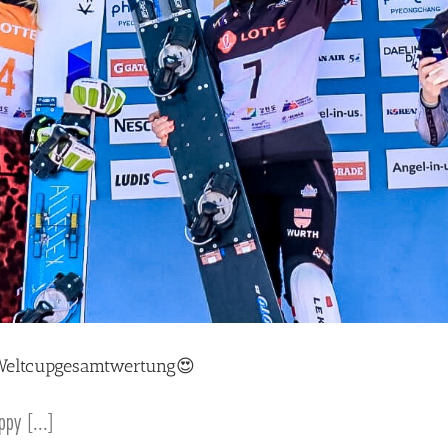
Weltcupgesamtwertung😍
ppy [...]