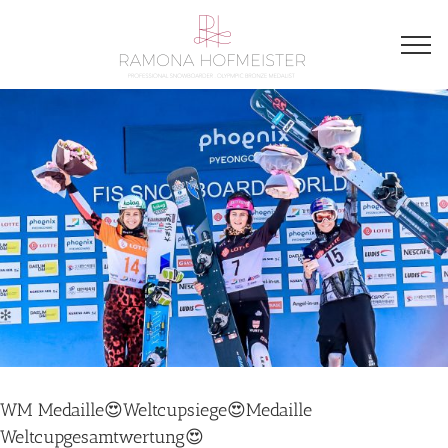
WM Medaille😍Weltcupsiege😍Medaille
Weltcupgesamtwertung😍