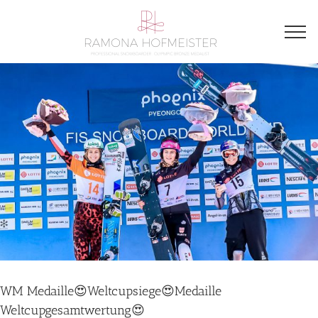
WM Medaille😍Weltcupsiege😍Medaille
Weltcupgesamtwertung😍