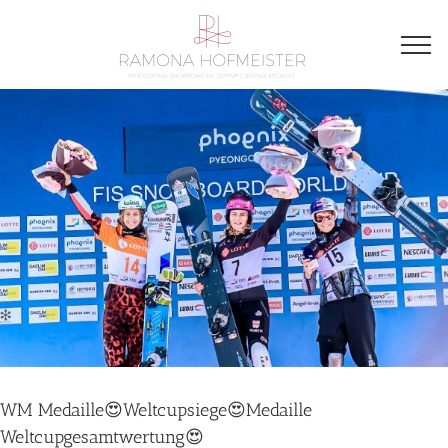
WM Medaille😍Weltcupsiege😍Medaille
Weltcupgesamtwertung😍